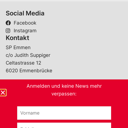
Social Media
Facebook
Instagram
Kontakt
SP Emmen
c/o Judith Suppiger
Celtastrasse 12
6020 Emmenbrücke
info@sp-emmen.ch
Anmelden und keine News mehr
Andere Sektionen
verpassen:
V
*
o
r
E
n