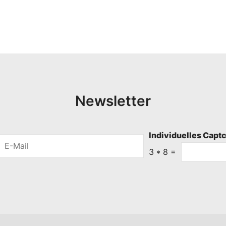
Newsletter
Individuelles Capt
E
-
3
*
8
=
M
a
i
l
*