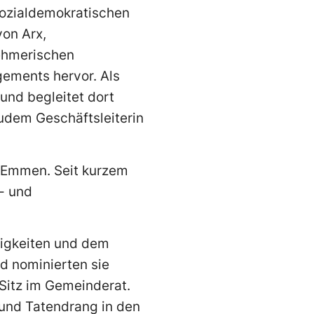
 Sozialdemokratischen
von Arx,
nehmerischen
gements hervor. Als
und begleitet dort
zudem Geschäftsleiterin
P Emmen. Seit kurzem
s- und
higkeiten und dem
d nominierten sie
 Sitz im Gemeinderat.
 und Tatendrang in den