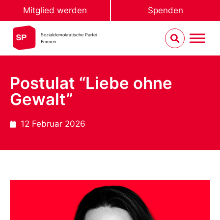
Mitglied werden
Spenden
Sozialdemokratische Partei
Emmen
Postulat “Liebe ohne
Gewalt”
12 Februar 2026