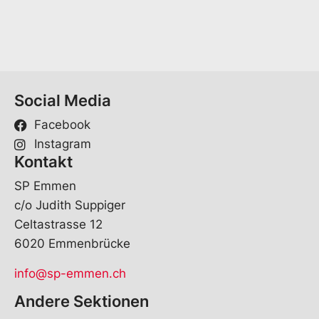
s
I
n
d
i
v
i
Social Media
d
u
Facebook
e
l
Instagram
l
Kontakt
e
SP Emmen
s
*
c/o Judith Suppiger
Celtastrasse 12
6020 Emmenbrücke
info@sp-emmen.ch
Andere Sektionen