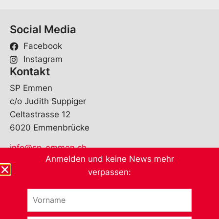
Social Media
Facebook
Instagram
Kontakt
SP Emmen
c/o Judith Suppiger
Celtastrasse 12
6020 Emmenbrücke
info@sp-emmen.ch
Anmelden und keine News mehr
Andere Sektionen
verpassen:
V
V
o
o
r
r