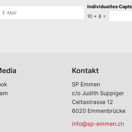
Individuelles Capt
E
-
10
+
8
=
M
a
i
l
*
Media
Kontakt
ook
SP Emmen
ram
c/o Judith Suppiger
Celtastrasse 12
6020 Emmenbrücke
info@sp-emmen.ch