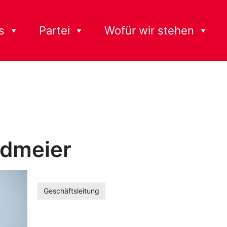
s
Partei
Wofür wir stehen
ndmeier
Geschäftsleitung