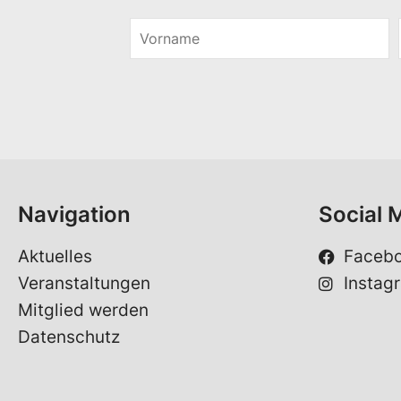
V
o
E
r
-
n
M
a
a
m
i
e
l
*
Navigation
Social 
Aktuelles
Faceb
Veranstaltungen
Instag
Mitglied werden
Datenschutz